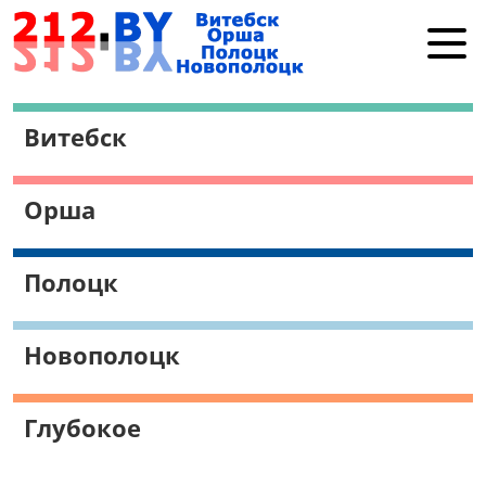
Витебск
Витебск
Орша
Полоцк
Орша
Новополоцк
Работа в Витебске
Полоцк
Поиск
Новополоцк
Глубокое