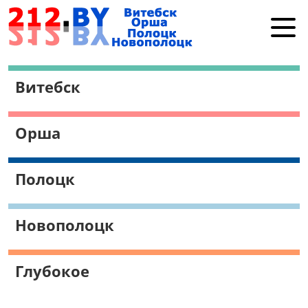
Витебск
Витебск
Орша
Полоцк
Орша
Новополоцк
Работа в Витебске
Полоцк
Поиск
Новополоцк
Глубокое