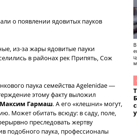
сали о появлении ядовитых пауков
В
ные, из-за жары ядовитые пауки
е
селились в районах рек Припять, Сож
ц
м
кового паука семейства Agelenidae —
терждение этому факту выложил
Максим Гармаш
. А его «клешни» могут,
с
ию. Может обитать всюду: в саду, поле,
рерырвно преследовать жертву
тив подобного паука, профессионалы