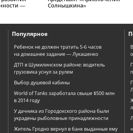
нности —
Солнышкина»
Популярное
П
Ребенок не должен тратить 5-6 часов
В
на домашнее задание — Лукашенко
о
ДТП в Шумилинском районе: водитель
П
грузовика уснул за рулем
Выбор душевой кабины
П
World of Tanks заработала свыше $500 млн
в 2014 году
Ж
л
У дачника из Городокского района были
украдены рыболовные принадлежности
Л
Житель Гродно вернул в банк выданные ему
«