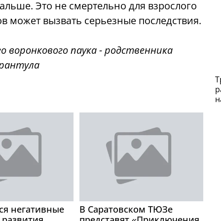
дальше. Это не смертельно для взрослого
ков может вызвать серьезные последствия.
Т
р
н
ся негативные
В Саратовском ТЮЗе
 развития
представят «Приключения