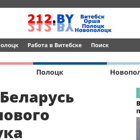
полоцк
Работа в Витебске
Поиск
Полоцк
Новопо
 Беларусь
В
нового
п
ука