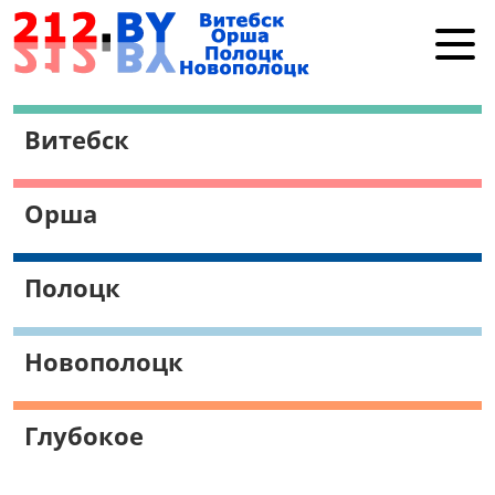
Витебск
Витебск
Орша
Полоцк
Орша
Новополоцк
Работа в Витебске
Полоцк
Поиск
Новополоцк
Глубокое