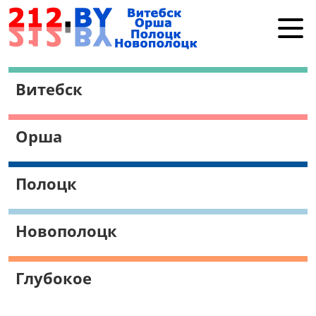
Витебск
Витебск
Орша
Полоцк
Орша
Новополоцк
Работа в Витебске
Полоцк
Поиск
Новополоцк
Глубокое