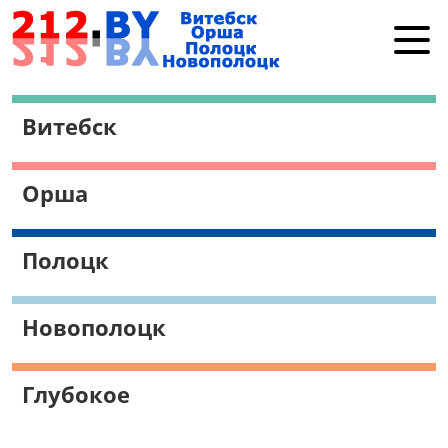
Витебск
Витебск
Орша
Полоцк
Орша
Новополоцк
Работа в Витебске
Полоцк
Поиск
Новополоцк
Глубокое