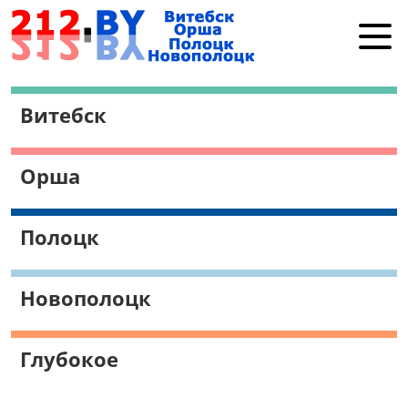
Витебск
Витебск
Орша
Полоцк
Орша
Новополоцк
Работа в Витебске
Полоцк
Поиск
Новополоцк
Глубокое