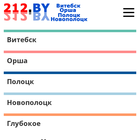
Витебск
Витебск
Орша
Полоцк
Орша
Новополоцк
Работа в Витебске
Полоцк
Поиск
Новополоцк
Глубокое