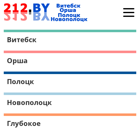
Витебск
Витебск
Орша
Полоцк
Орша
Новополоцк
Работа в Витебске
Полоцк
Поиск
Новополоцк
Глубокое