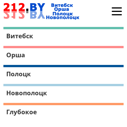
Витебск
Витебск
Орша
Полоцк
Орша
Новополоцк
Работа в Витебске
Полоцк
Поиск
Новополоцк
Глубокое