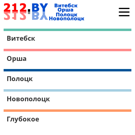
Витебск
Витебск
Орша
Полоцк
Орша
Новополоцк
Работа в Витебске
Полоцк
Поиск
Новополоцк
Глубокое